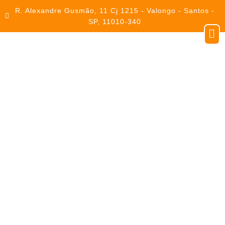
R. Alexandre Gusmão, 11 Cj 1215 - Valongo - Santos -
SP, 11010-340
Contato