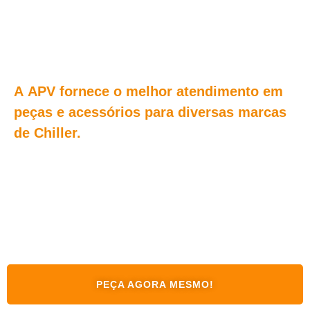
DE PEÇAS E
ACESSÓRIOS PARA
CHILLER DE ABSORÇÃO !
A
APV
fornece o melhor atendimento em
peças e acessórios para diversas marcas
de Chiller.
Mantenha seu chiller funcionando perfeitamente com
nossa seleção de peças de reposição de qualidade e
acessórios essenciais. Garanta eficiência e durabilidade.
Peça agora mesmo !
PEÇA AGORA MESMO!