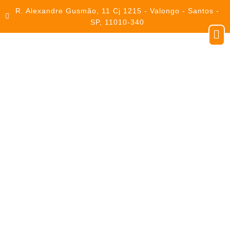
R. Alexandre Gusmão, 11 Cj 1215 - Valongo - Santos -
SP, 11010-340
Distribuidor
Autorizado TRANE
Se você busca qualidade, confiabilidade e expertise
no fornecimento de peças para sistemas de